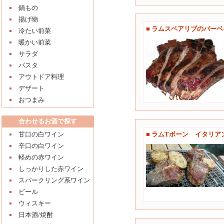
鍋もの
揚げ物
■ ラムスペアリブのバー
冷たい前菜
暖かい前菜
サラダ
パスタ
アウトドア料理
デザート
おつまみ
合わせるお酒で探す
甘口の白ワイン
■ ラムTボーン イタリア
辛口の白ワイン
軽めの赤ワイン
しっかりした赤ワイン
スパークリング系ワイン
ビール
ウィスキー
日本酒/焼酎