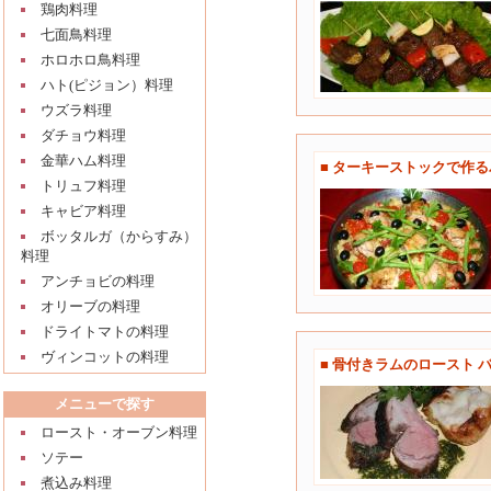
鶏肉料理
七面鳥料理
ホロホロ鳥料理
ハト(ピジョン）料理
ウズラ料理
ダチョウ料理
金華ハム料理
■ ターキーストックで作
トリュフ料理
キャビア料理
ボッタルガ（からすみ）
料理
アンチョビの料理
オリーブの料理
ドライトマトの料理
ヴィンコットの料理
■ 骨付きラムのロースト 
メニューで探す
ロースト・オーブン料理
ソテー
煮込み料理