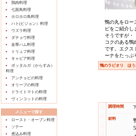
鶏肉料理
七面鳥料理
ホロホロ鳥料理
鴨の丸をロー
ハト(ピジョン）料理
ピをご紹介し
ウズラ料理
そうですが・
ダチョウ料理
コクのある鴨
金華ハム料理
です。エクス
トリュフ料理
ーナをたっぷ
キャビア料理
ボッタルガ（からすみ）
鴨のラビオリ ほう
料理
アンチョビの料理
オリーブの料理
ドライトマトの料理
ヴィンコットの料理
調理時間
メニューで探す
材料
ロースト・オーブン料理
ソテー
煮込み料理